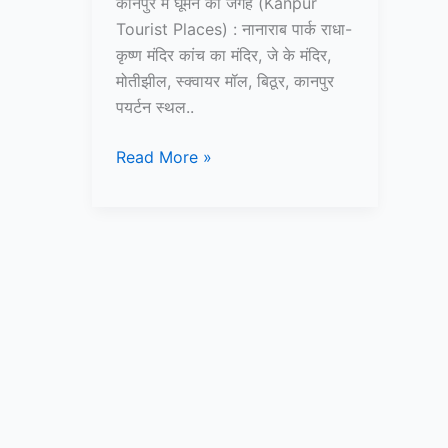
कानपुर में घूमने की जगह (Kanpur
Tourist Places) : नानाराब पार्क राधा-
कृष्ण मंदिर कांच का मंदिर, जे के मंदिर,
मोतीझील, स्क्वायर मॉल, बिठूर, कानपुर
पयर्टन स्थल..
15+
Read More »
कानपूर
में
घूमने
की
जगह
–
Kanpur
Tourist
Places