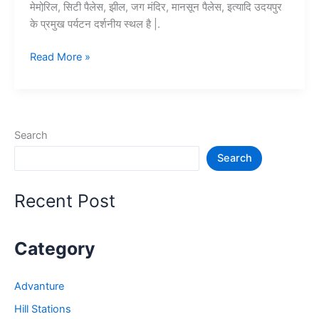
मेमोरि़ल, सिटी पैलेस, झील, जग मंदिर, मानसून पैलेस, इत्यादि उदयपुर
के प्रमुख पर्यटन दर्शनीय स्थल है |.
Top
Read More »
10+
उदयपुर
में
घूमने
Search
की
Search
जगह
–
Udaypur
Recent Post
Tourist
Places
Category
Advanture
Hill Stations