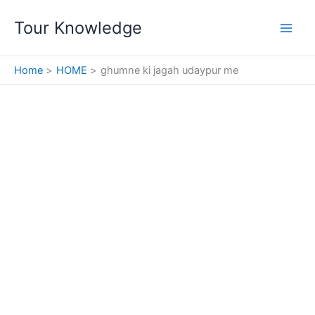
Skip
Tour Knowledge
to
content
Home
HOME
ghumne ki jagah udaypur me