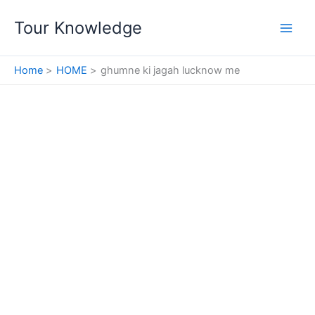
Skip
Tour Knowledge
to
content
Home
HOME
ghumne ki jagah lucknow me