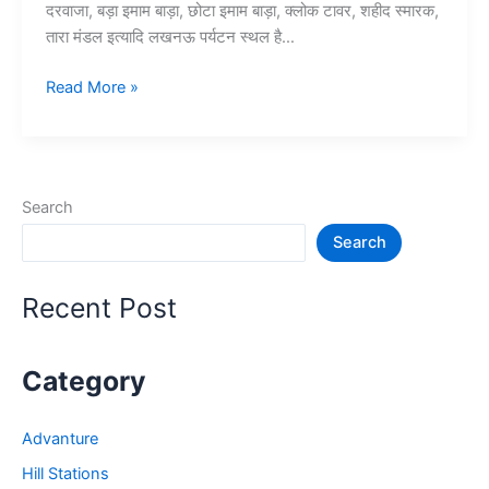
दरवाजा, बड़ा इमाम बाड़ा, छोटा इमाम बाड़ा, क्लोक टावर, शहीद स्मारक,
तारा मंडल इत्यादि लखनऊ पर्यटन स्थल है…
10
Read More »
लखनऊ
में
घूमने
की
Search
जगह
Search
–
Lucknow
Tourist
Recent Post
Places
Category
Advanture
Hill Stations