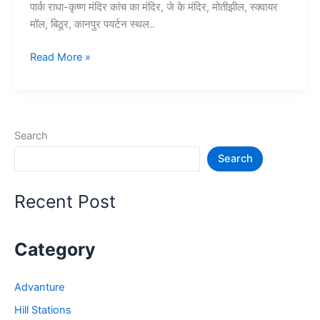
पार्क राधा-कृष्ण मंदिर कांच का मंदिर, जे के मंदिर, मोतीझील, स्क्वायर
मॉल, बिठूर, कानपुर पयर्टन स्थल..
15+
Read More »
कानपूर
में
घूमने
की
Search
जगह
Search
–
Kanpur
Tourist
Recent Post
Places
Category
Advanture
Hill Stations