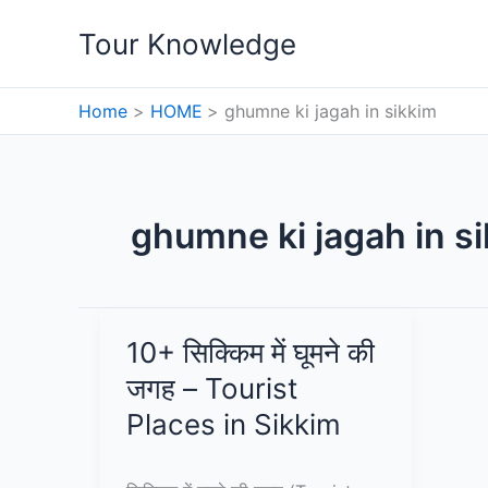
Skip
Tour Knowledge
to
content
Home
HOME
ghumne ki jagah in sikkim
ghumne ki jagah in s
10+ सिक्किम में घूमने की
जगह – Tourist
Places in Sikkim