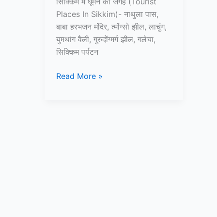
सिक्किम में घूमने की जगह (Tourist
Places In Sikkim)- नाथुला पास,
बाबा हरभजन मंदिर, त्मोंग्सो झील, लाचुंग,
युमथांग वैली, गुरुदोंग्मर्ग झील, गलेचा,
सिक्किम पर्यटन
10+
Read More »
सिक्किम
में
घूमने
की
जगह
–
Tourist
Places
in
Sikkim