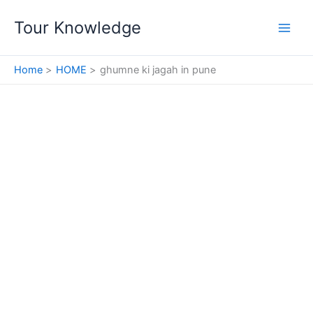
Skip
Tour Knowledge
to
content
Home
HOME
ghumne ki jagah in pune