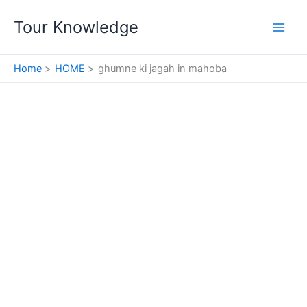
Skip
Tour Knowledge
to
content
Home
HOME
ghumne ki jagah in mahoba