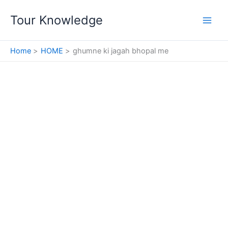
Skip
Tour Knowledge
to
content
Home
HOME
ghumne ki jagah bhopal me