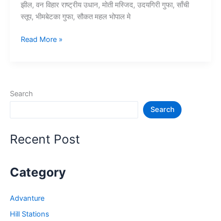
झील, वन विहार राष्ट्रीय उधान, मोती मस्जिद, उदयगिरी गुफा, साँची
स्तूप, भीमबेटका गुफा, सौकत महल भोपाल मे
10+
Read More »
भोपाल
में
घूमने
की
Search
जगह
Search
–
Tourist
Places
Recent Post
in
Bhopal
Category
Advanture
Hill Stations