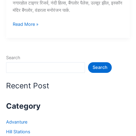
नगारहोल टाइगर रिजर्व, नंदी हिल्स, बैंगलोर पैलेस, उल्सूर झील, इस्कॉन
मंदिर बैंगलोर, वंडरला मनोरंजन पार्क.
10+
Read More »
बैंगलोर
में
घूमने
की
Search
जगह
Search
–
Bangalore
Tourist
Recent Post
Places
Category
Advanture
Hill Stations