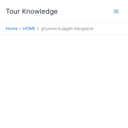
Skip
Tour Knowledge
to
content
Home
HOME
ghumne ki jagah bangalore