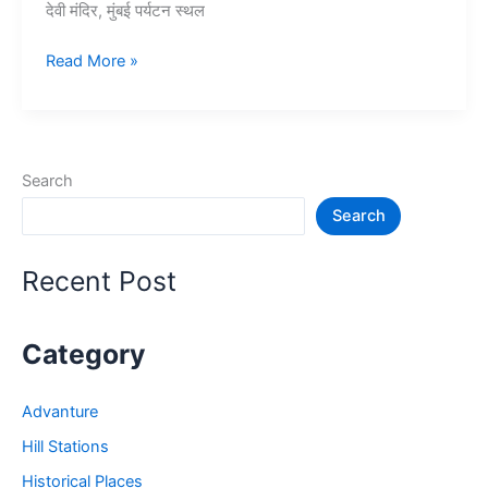
देवी मंदिर, मुंबई पर्यटन स्थल
10+
Read More »
मुंबई
में
घूमने
की
Search
जगह
Search
–
Tourist
Places
Recent Post
in
Mumbai
in
Category
Hindi
Advanture
Hill Stations
Historical Places