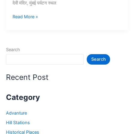
देवी मंदिर, मुंबई पर्यटन स्थल
10+
Read More »
मुंबई
में
घूमने
की
Search
जगह
Search
–
Tourist
Places
Recent Post
in
Mumbai
in
Category
Hindi
Advanture
Hill Stations
Historical Places