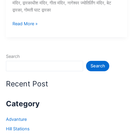
मंदिर, द्वारकाधीश मंदिर, गीता मंदिर, नागेश्वर ज्योतिर्लिंग मंदिर, बेट
द्वारका, गोमती घाट द्वारका
10+
Read More »
द्वारका
में
घूमने
की
Search
जगह
Search
–
Dwarka
tourist
Recent Post
places
Category
Advanture
Hill Stations