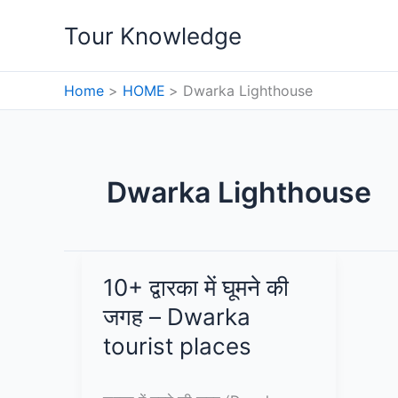
Skip
Tour Knowledge
to
content
Home
HOME
Dwarka Lighthouse
Dwarka Lighthouse
10+ द्वारका में घूमने की
जगह – Dwarka
tourist places