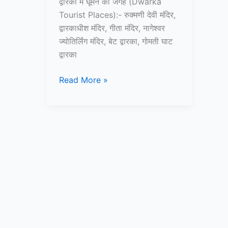
द्वारका में घूमने की जगह (Dwarka
Tourist Places):- रुक्मणी देवी मंदिर,
द्वारकाधीश मंदिर, गीता मंदिर, नागेश्वर
ज्योतिर्लिंग मंदिर, बेट द्वारका, गोमती घाट
द्वारका
10+
Read More »
द्वारका
में
घूमने
की
जगह
–
Dwarka
tourist
places