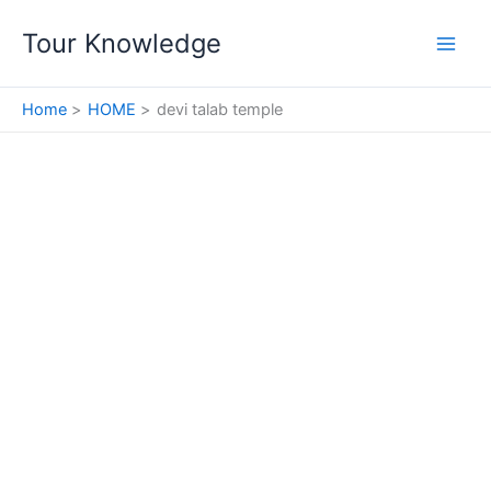
Skip
Tour Knowledge
to
content
Home
HOME
devi talab temple