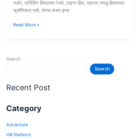
गार्डन, दार्जिलिंग हिमालयन रेलवे, टाइगर हिल, पद्मजा नायडू हिमालयन
जूलॉजिकल पार्क, लेपचा कंचन इत्या
10+
Read More »
दार्जिलिंग
में
घूमने
की
Search
जगह
Search
–
Darjeeling
Tourist
Recent Post
Places
Category
Advanture
Hill Stations