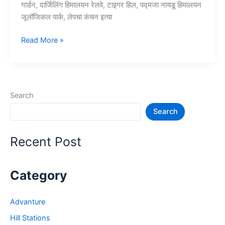
गार्डन, दार्जिलिंग हिमालयन रेलवे, टाइगर हिल, पद्मजा नायडू हिमालयन
जूलॉजिकल पार्क, लेपचा कंचन इत्या
10+
Read More »
दार्जिलिंग
में
घूमने
की
Search
जगह
Search
–
Darjeeling
Tourist
Recent Post
Places
Category
Advanture
Hill Stations