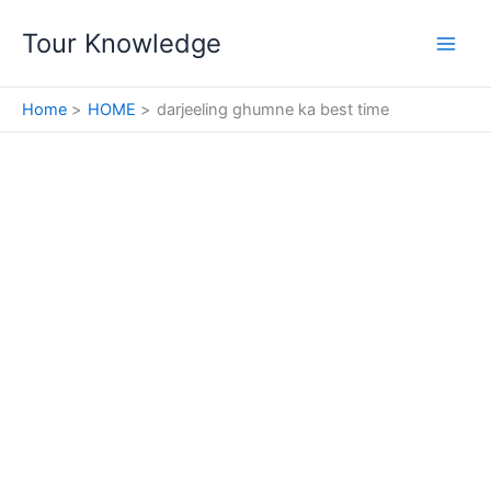
Skip
Tour Knowledge
to
content
Home
HOME
darjeeling ghumne ka best time