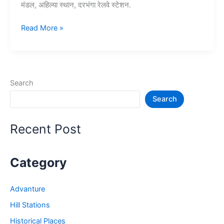
मंडल, अहिल्या स्थान, दरभंगा रेलवे स्टेशन.
दरभंगा
Read More »
में
घूमने
की
जगह
Search
–
Search
Darbhanga
Tourist
Places
Recent Post
in
Bihar
Category
Advanture
Hill Stations
Historical Places