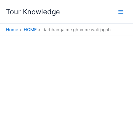
Skip
Tour Knowledge
to
content
Home
HOME
darbhanga me ghumne wali jagah