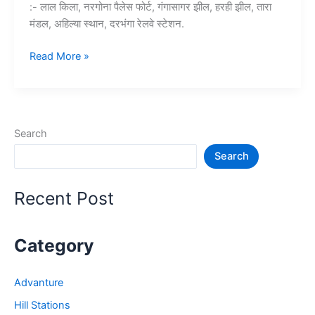
:- लाल किला, नरगोना पैलेस फोर्ट, गंगासागर झील, हरही झील, तारा
मंडल, अहिल्या स्थान, दरभंगा रेलवे स्टेशन.
दरभंगा
Read More »
में
घूमने
की
जगह
Search
–
Search
Darbhanga
Tourist
Places
Recent Post
in
Bihar
Category
Advanture
Hill Stations