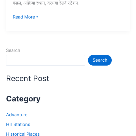
मंडल, अहिल्या स्थान, दरभंगा रेलवे स्टेशन.
दरभंगा
Read More »
में
घूमने
की
जगह
Search
–
Search
Darbhanga
Tourist
Places
Recent Post
in
Bihar
Category
Advanture
Hill Stations
Historical Places