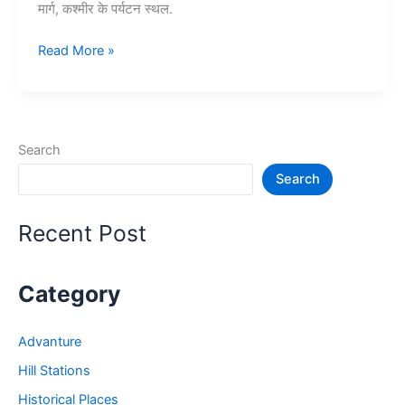
मार्ग, कश्मीर के पर्यटन स्थल.
10+
Read More »
कश्मीर
में
घूमने
की
Search
जगह
Search
–
Tourist
Places
Recent Post
in
Kashmir
Category
Advanture
Hill Stations
Historical Places