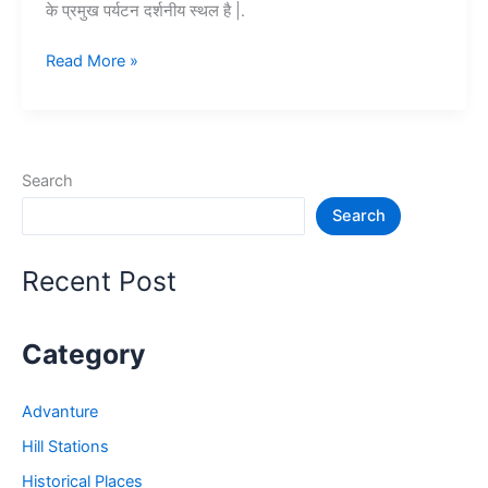
के प्रमुख पर्यटन दर्शनीय स्थल है |.
Top
Read More »
10+
उदयपुर
में
घूमने
Search
की
Search
जगह
–
Udaypur
Recent Post
Tourist
Places
Category
Advanture
Hill Stations
Historical Places