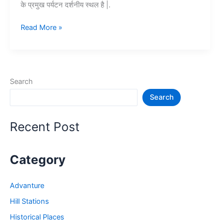
के प्रमुख पर्यटन दर्शनीय स्थल है |.
Top
Read More »
10+
उदयपुर
में
घूमने
Search
की
Search
जगह
–
Udaypur
Recent Post
Tourist
Places
Category
Advanture
Hill Stations
Historical Places