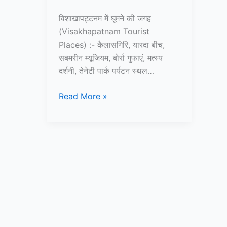
विशाखापट्टनम में घूमने की जगह
(Visakhapatnam Tourist
Places) :- कैलासगिरि, यारदा बीच,
सबमरीन म्यूजियम, बोर्रा गुफाएं, मत्स्य
दर्शनी, तेनेटी पार्क पर्यटन स्थल…
10+
Read More »
विशाखापट्टनम
में
घूमने
की
जगह
–
Visakhapatnam
Tourist
Places