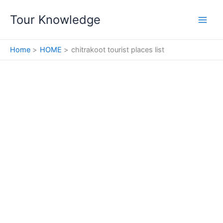
Skip
Tour Knowledge
to
content
Home
HOME
chitrakoot tourist places list