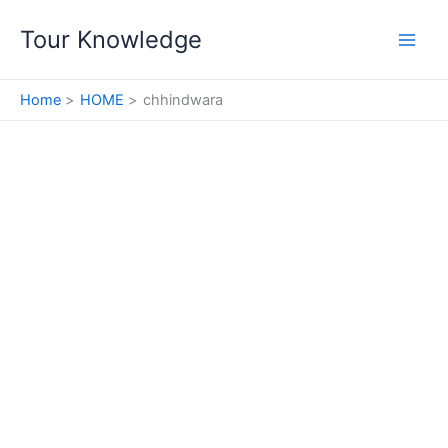
Skip
Tour Knowledge
to
content
Home
HOME
chhindwara