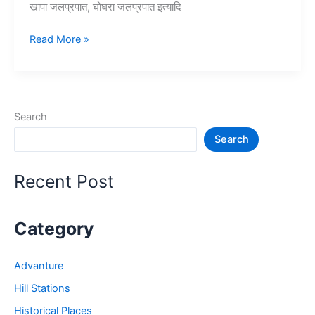
खापा जलप्रपात, घोघरा जलप्रपात इत्यादि
10+
Read More »
छिंदवाड़ा
में
घूमने
की
Search
जगह
Search
जो
प्रसिद्ध
है
Recent Post
–
Chhindwara
Tourist
Category
Places
Advanture
Hill Stations
Historical Places