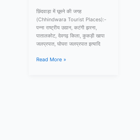
छिंदवाड़ा में घूमने की जगह
(Chhindwara Tourist Places):-
पन्ना राष्ट्रीय उद्यान, कटंगी झरना,
पातालकोट, देवगढ़ किला, कुकड़ी खापा
जलप्रपात, घोघरा जलप्रपात इत्यादि
10+
Read More »
छिंदवाड़ा
में
घूमने
की
जगह
जो
प्रसिद्ध
है
–