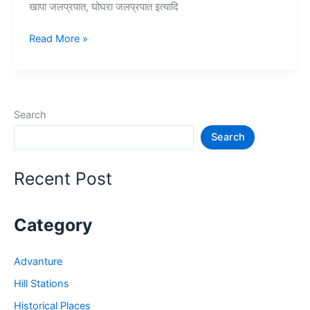
खापा जलप्रपात, घोघरा जलप्रपात इत्यादि
10+
Read More »
छिंदवाड़ा
में
घूमने
की
Search
जगह
Search
जो
प्रसिद्ध
है
Recent Post
–
Chhindwara
Tourist
Category
Places
Advanture
Hill Stations
Historical Places