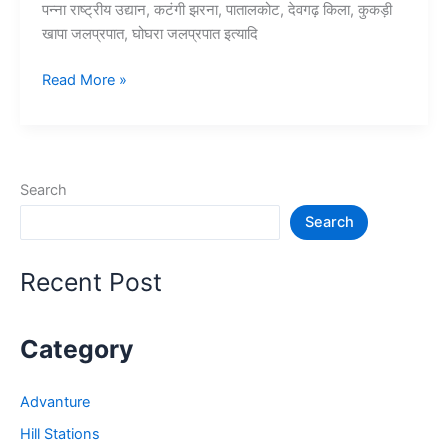
पन्ना राष्ट्रीय उद्यान, कटंगी झरना, पातालकोट, देवगढ़ किला, कुकड़ी
खापा जलप्रपात, घोघरा जलप्रपात इत्यादि
10+
Read More »
छिंदवाड़ा
में
घूमने
की
Search
जगह
Search
जो
प्रसिद्ध
है
Recent Post
–
Chhindwara
Tourist
Category
Places
Advanture
Hill Stations