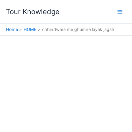
Skip
Tour Knowledge
to
content
Home
HOME
chhindwara me ghumne layak jagah