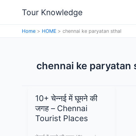
Skip
Tour Knowledge
to
content
Home
HOME
chennai ke paryatan sthal
chennai ke paryatan 
10+ चेन्नई में घूमने की
जगह – Chennai
Tourist Places