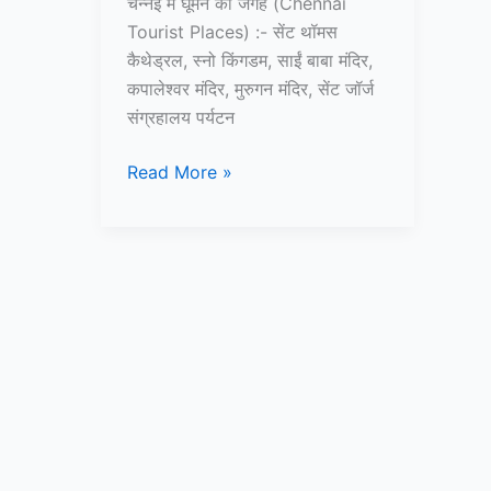
चेन्नई में घूमने की जगह (Chennai
Tourist Places) :- सेंट थॉमस
कैथेड्रल, स्नो किंगडम, साईं बाबा मंदिर,
कपालेश्वर मंदिर, मुरुगन मंदिर, सेंट जॉर्ज
संग्रहालय पर्यटन
10+
Read More »
चेन्नई
में
घूमने
की
जगह
–
Chennai
Tourist
Places