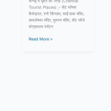
चेन्नई में घूमने की जगह (Chennai
Tourist Places) :- सेंट थॉमस
कैथेड्रल, स्नो किंगडम, साईं बाबा मंदिर,
कपालेश्वर मंदिर, मुरुगन मंदिर, सेंट जॉर्ज
संग्रहालय पर्यटन
10+
Read More »
चेन्नई
में
घूमने
की
जगह
–
Chennai
Tourist
Places