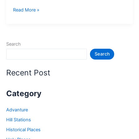
हरिद्वार
Read More »
में
घूमने
की
जगह
Search
–
Search
Haridwar
Tourist
Places
Recent Post
Category
Advanture
Hill Stations
Historical Places