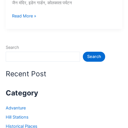
जैन मंदिर, इडेन गार्डन, कोलकाता पर्यटन
15+
Read More »
कोलकाता
में
घूमने
की
Search
जगह
Search
–
Tourist
Place
Recent Post
in
Kolkata
Category
Advanture
Hill Stations
Historical Places