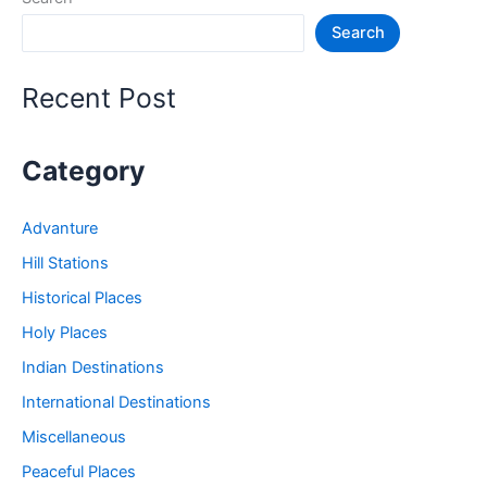
जगह
Search
–
Bilaspur
Tourist
Recent Post
Places
Category
Advanture
Hill Stations
Historical Places
Holy Places
Indian Destinations
International Destinations
Miscellaneous
Peaceful Places