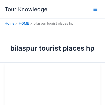
Skip
Tour Knowledge
to
content
Home
HOME
bilaspur tourist places hp
bilaspur tourist places hp