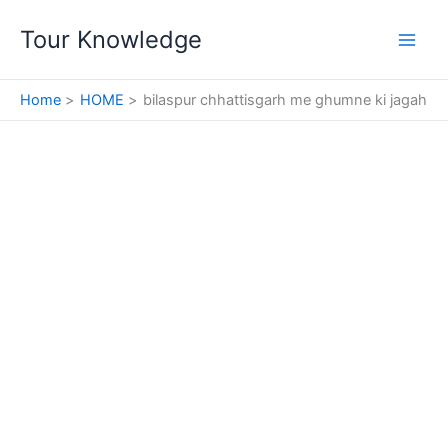
Skip
Tour Knowledge
to
content
Home
HOME
bilaspur chhattisgarh me ghumne ki jagah