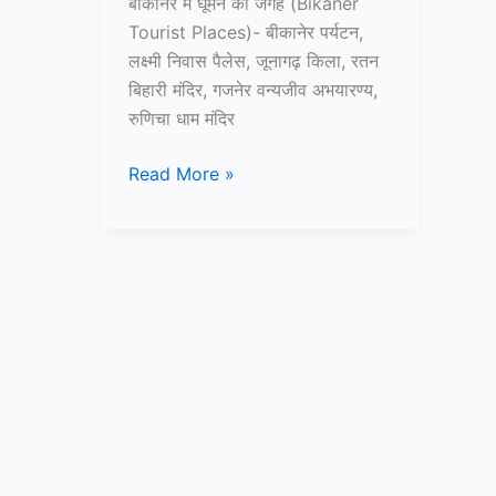
बीकानेर में घूमने की जगह (Bikaner
Tourist Places)- बीकानेर पर्यटन,
लक्ष्मी निवास पैलेस, जूनागढ़ किला, रतन
बिहारी मंदिर, गजनेर वन्यजीव अभयारण्य,
रुणिचा धाम मंदिर
10+
Read More »
बीकानेर
में
घूमने
की
जगह
–
Bikaner
Tourist
Places