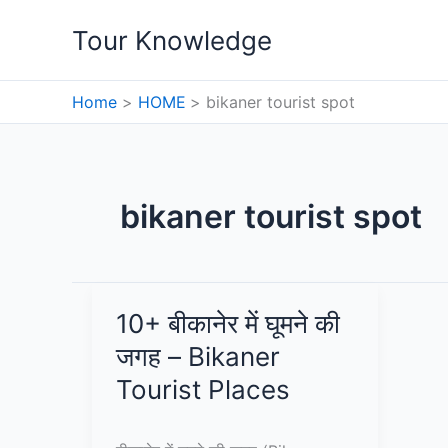
Skip
Tour Knowledge
to
content
Home
HOME
bikaner tourist spot
bikaner tourist spot
10+ बीकानेर में घूमने की
जगह – Bikaner
Tourist Places