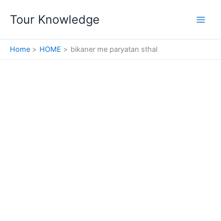
Skip
Tour Knowledge
to
content
Home
HOME
bikaner me paryatan sthal