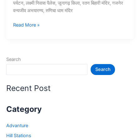
पर्यटन, लक्ष्मी निवास पैलेस, जूनागढ़ किला, रतन बिहारी मंदिर, गजनेर
वन्यजीव अभयारण्य, रुणिचा धाम मंदिर
10+
Read More »
बीकानेर
में
घूमने
की
Search
जगह
Search
–
Bikaner
Tourist
Recent Post
Places
Category
Advanture
Hill Stations