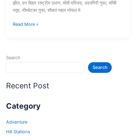
झील, वन विहार राष्ट्रीय उधान, मोती मस्जिद, उदयगिरी गुफा, साँची
स्तूप, भीमबेटका गुफा, सौकत महल भोपाल मे
10+
Read More »
भोपाल
में
घूमने
की
Search
जगह
Search
–
Tourist
Places
Recent Post
in
Bhopal
Category
Advanture
Hill Stations