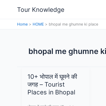
Skip
Tour Knowledge
to
content
Home
HOME
bhopal me ghumne ki place
bhopal me ghumne ki
10+ भोपाल में घूमने की
जगह – Tourist
Places in Bhopal