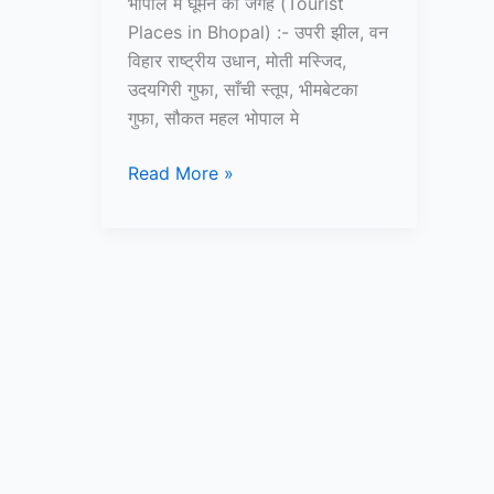
भोपाल में घूमने की जगह (Tourist
Places in Bhopal) :- उपरी झील, वन
विहार राष्ट्रीय उधान, मोती मस्जिद,
उदयगिरी गुफा, साँची स्तूप, भीमबेटका
गुफा, सौकत महल भोपाल मे
10+
Read More »
भोपाल
में
घूमने
की
जगह
–
Tourist
Places
in
Bhopal