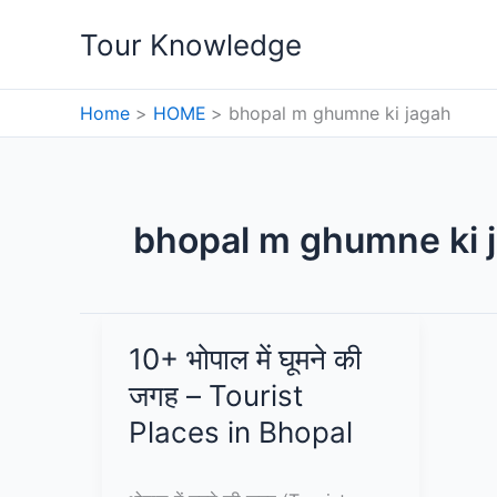
Skip
Tour Knowledge
to
content
Home
HOME
bhopal m ghumne ki jagah
bhopal m ghumne ki 
10+ भोपाल में घूमने की
जगह – Tourist
Places in Bhopal