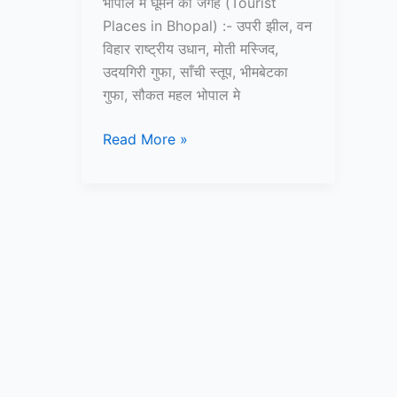
भोपाल में घूमने की जगह (Tourist
Places in Bhopal) :- उपरी झील, वन
विहार राष्ट्रीय उधान, मोती मस्जिद,
उदयगिरी गुफा, साँची स्तूप, भीमबेटका
गुफा, सौकत महल भोपाल मे
10+
Read More »
भोपाल
में
घूमने
की
जगह
–
Tourist
Places
in
Bhopal