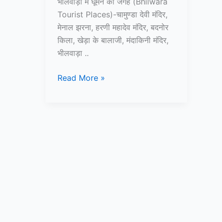
भीलवाड़ा में घूमने की जगह (Bhilwara
Tourist Places)-चामुण्डा देवी मंदिर,
मेनाल झरना, हरणी महादेव मंदिर, बदनोर
किला, खेड़ा के बालाजी, मंदाकिनी मंदिर,
भीलवाड़ा ..
10+
Read More »
भीलवाड़ा
में
घूमने
की
जगह
–
Bhilwara
Tourist
Places