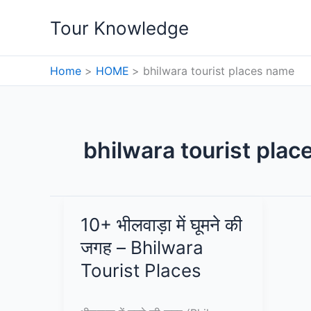
Skip
Tour Knowledge
to
content
Home
HOME
bhilwara tourist places name
bhilwara tourist pla
10+ भीलवाड़ा में घूमने की
जगह – Bhilwara
Tourist Places