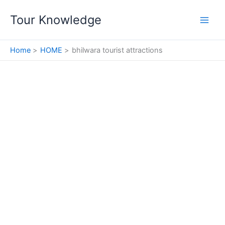
Skip
Tour Knowledge
to
content
Home
HOME
bhilwara tourist attractions