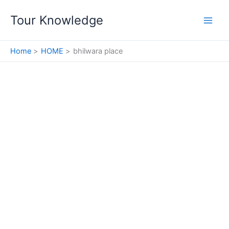
Skip
Tour Knowledge
to
content
Home
HOME
bhilwara place