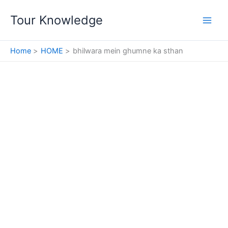
Skip
Tour Knowledge
to
content
Home
HOME
bhilwara mein ghumne ka sthan