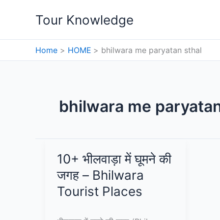
Skip
Tour Knowledge
to
content
Home
HOME
bhilwara me paryatan sthal
bhilwara me paryatan
10+ भीलवाड़ा में घूमने की
जगह – Bhilwara
Tourist Places