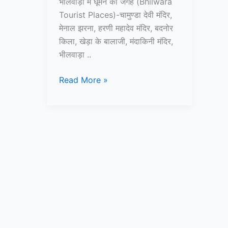
भीलवाड़ा में घूमने की जगह (Bhilwara
Tourist Places)-चामुण्डा देवी मंदिर,
मेनाल झरना, हरणी महादेव मंदिर, बदनोर
किला, खेड़ा के बालाजी, मंदाकिनी मंदिर,
भीलवाड़ा ..
10+
Read More »
भीलवाड़ा
में
घूमने
की
जगह
–
Bhilwara
Tourist
Places