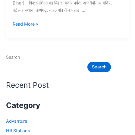
Bihar):- विक्रमशिला महाविहार, मंदार पर्वत, अजगैबीनाथ मंदिर,
बटेश्वर स्थान, कर्णगढ़, कहलगांव तीन पहाड़ ….
भागलपुर
Read More »
में
घूमने
की
जगह
Search
–
Search
Bhagalpur
Tourist
Places
Recent Post
in
Bihar
Category
Advanture
Hill Stations