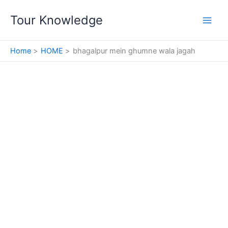
Skip
Tour Knowledge
to
content
Home
HOME
bhagalpur mein ghumne wala jagah