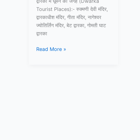
द्वारका में घूमने की जगह (Dwarka
Tourist Places):- रुक्मणी देवी मंदिर,
द्वारकाधीश मंदिर, गीता मंदिर, नागेश्वर
ज्योतिर्लिंग मंदिर, बेट द्वारका, गोमती घाट
द्वारका
10+
Read More »
द्वारका
में
घूमने
की
जगह
–
Dwarka
tourist
places