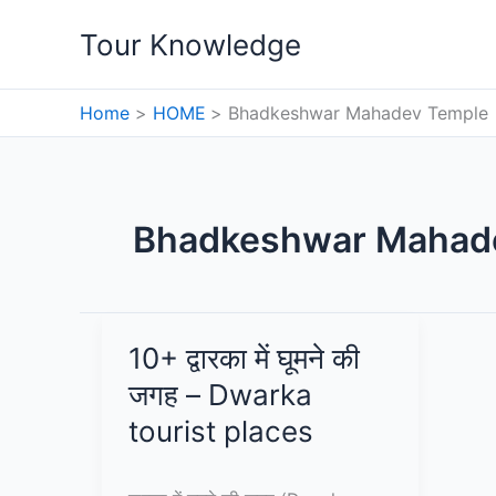
Skip
Tour Knowledge
to
content
Home
HOME
Bhadkeshwar Mahadev Temple
Bhadkeshwar Mahad
10+ द्वारका में घूमने की
जगह – Dwarka
tourist places