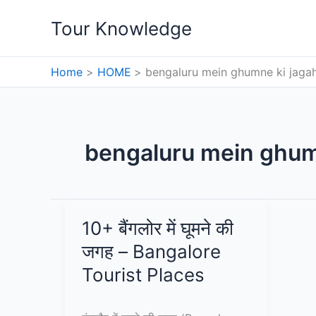
Skip
Tour Knowledge
to
content
Home
HOME
bengaluru mein ghumne ki jaga
bengaluru mein ghum
10+ बैंगलोर में घूमने की
जगह – Bangalore
Tourist Places