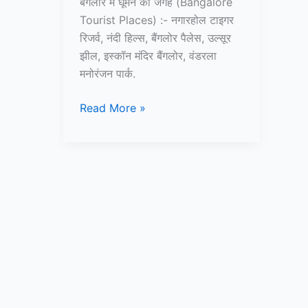
बंगलौर में घूमने की जगह (Bangalore
Tourist Places) :- नगारहोल टाइगर
रिजर्व, नंदी हिल्स, बैंगलोर पैलेस, उल्सूर
झील, इस्कॉन मंदिर बैंगलोर, वंडरला
मनोरंजन पार्क.
10+
Read More »
बैंगलोर
में
घूमने
की
जगह
–
Bangalore
Tourist
Places