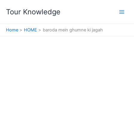
Skip
Tour Knowledge
to
content
Home
HOME
baroda mein ghumne ki jagah