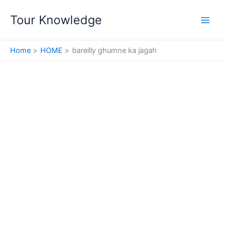
Skip
Tour Knowledge
to
content
Home
HOME
bareilly ghumne ka jagah