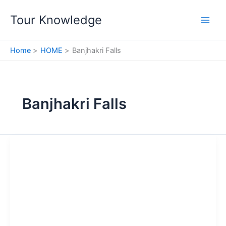
Skip
Tour Knowledge
to
content
Home
HOME
Banjhakri Falls
Banjhakri Falls