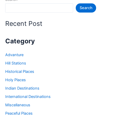
जगह
Search
–
Tourist
Places
Recent Post
in
Sikkim
Category
Advanture
Hill Stations
Historical Places
Holy Places
Indian Destinations
International Destinations
Miscellaneous
Peaceful Places